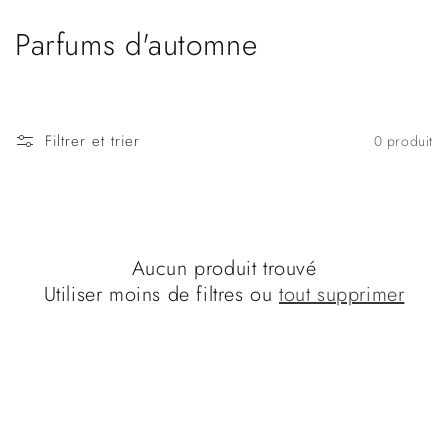
et
passer
C
Parfums d'automne
au
contenu
o
l
Filtrer et trier
0 produit
l
e
c
Aucun produit trouvé
t
Utiliser moins de filtres ou
tout supprimer
i
o
n
: