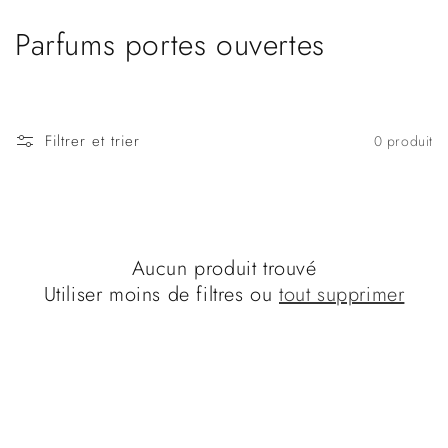
et
passer
C
Parfums portes ouvertes
au
contenu
o
l
Filtrer et trier
0 produit
l
e
c
Aucun produit trouvé
t
Utiliser moins de filtres ou
tout supprimer
i
o
n
: